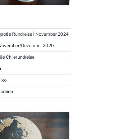
– große Rundreise | November 2024
 | November/Dezember 2020
oße Chilerundreise
u
xiko
fornien