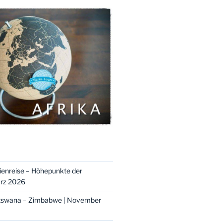
ienreise – Höhepunkte der
ärz 2026
otswana – Zimbabwe | November