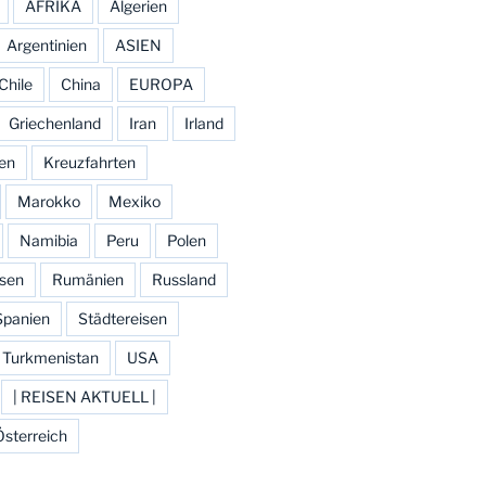
AFRIKA
Algerien
Argentinien
ASIEN
Chile
China
EUROPA
Griechenland
Iran
Irland
ien
Kreuzfahrten
Marokko
Mexiko
Namibia
Peru
Polen
isen
Rumänien
Russland
Spanien
Städtereisen
Turkmenistan
USA
| REISEN AKTUELL |
Österreich