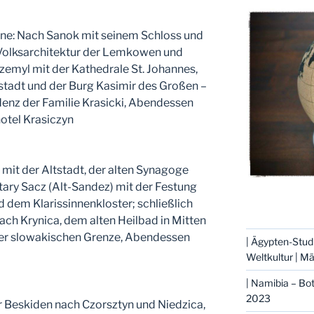
ne: Nach Sanok mit seinem Schloss und
Volksarchitektur der Lemkowen und
zemyl mit der Kathedrale St. Johannes,
tstadt und der Burg Kasimir des Großen –
denz der Familie Krasicki, Abendessen
otel Krasiczyn
it der Altstadt, der alten Synagoge
ary Sacz (Alt-Sandez) mit der Festung
 dem Klarissinnenkloster; schließlich
ach Krynica, dem alten Heilbad in Mitten
der slowakischen Grenze, Abendessen
| Ägypten-Stud
Weltkultur | M
| Namibia – B
2023
r Beskiden nach Czorsztyn und Niedzica,