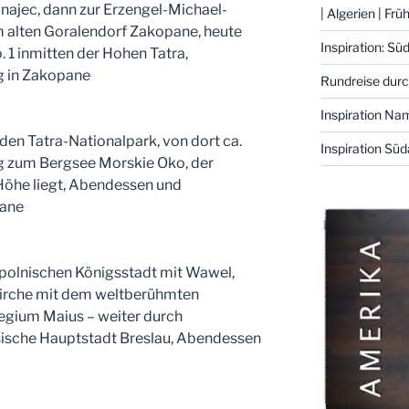
najec, dann zur Erzengel-Michael-
| Algerien | Fr
m alten Goralendorf Zakopane, heute
Inspiration: S
 1 inmitten der Hohen Tatra,
 in Zakopane
Rundreise dur
Inspiration Na
en Tatra-Nationalpark, von dort ca.
Inspiration Süd
g zum Bergsee Morskie Oko, der
öhe liegt, Abendessen und
pane
 polnischen Königsstadt mit Wawel,
kirche mit dem weltberühmten
llegium Maius – weiter durch
esische Hauptstadt Breslau, Abendessen