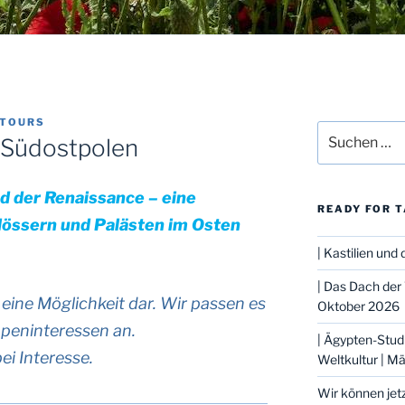
-TOURS
Suche
– Südostpolen
nach:
 der Renaissance – eine
READY FOR T
össern und Palästen im Osten
| Kastilien un
| Das Dach der 
eine Möglichkeit dar. Wir passen es
Oktober 2026
ppeninteressen an.
| Ägypten-Stud
ei Interesse.
Weltkultur | M
Wir können jet