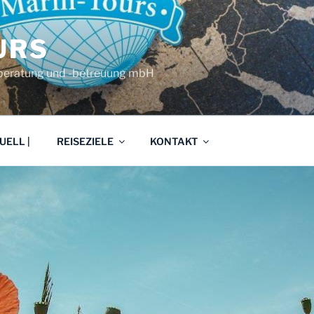
URS
eberatung und -betreuung mbH
UELL |
REISEZIELE
KONTAKT