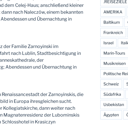
.REISEZIELE
nd dem Celej-Haus; anschließend kleiner
l; dann nach Naleczów, einem bekannten
AMERIKA
, Abendessen und Übernachtung in
Baltikum
Frankreich
Israel
Ital
z der Familie Zarnoyinski im
fahrt nach Lublin, Stadtbesichtigung in
Marin-Tours
hanneskathedrale, der
Musikreisen
rg; Abendessen und Übernachtung in
Politische Re
Schweiz
 Renaissancestadt der Zarnoyinskis, die
Südafrika
ild in Europa ihresgleichen sucht.
Usbekistan
 Kollegiatskirche, dann weiter nach
ren Magnatenresidenz der Lubominskis
Ägypten
 Schlosshotel in Krasiczyn