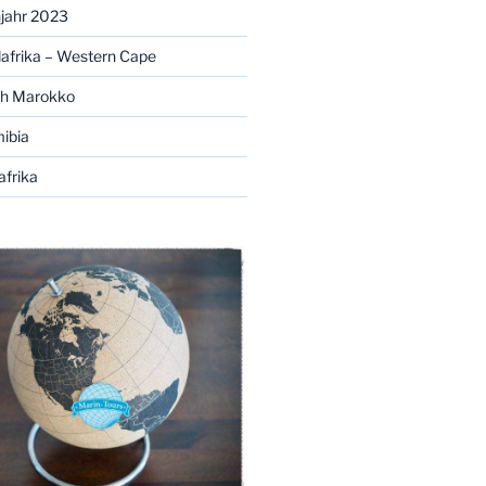
ühjahr 2023
üdafrika – Western Cape
ch Marokko
mibia
afrika