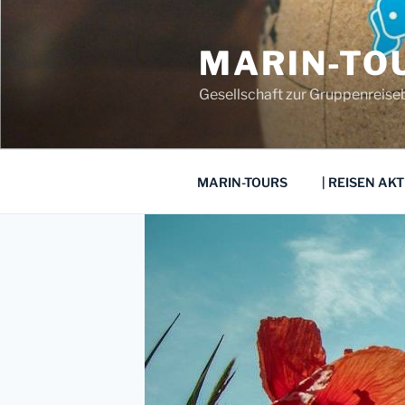
Zum
Inhalt
MARIN-TO
springen
Gesellschaft zur Gruppenreis
MARIN-TOURS
| REISEN AKT