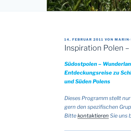
VERÖFFENTLICHT
14. FEBRUAR 2011
VON
MARIN
AM
Inspiration Polen 
Südostpolen – Wunderland
Entdeckungsreise zu Schl
und Süden Polens
Dieses Programm stellt nur 
gern den spezifischen Gru
Bitte
kontaktieren
Sie uns b