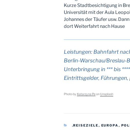
Kurze Stadtbesichtigung in Br
Universität mit der Aula Leop
Johannes der Täufer usw. Dann
dort Weiterfahrt nach Hause
Leistungen: Bahnfahrt nach
Berlin-Warschau/Breslau-Be
Unterbringung in *** bis **
Eintrittsgelder, Führungen,
Photo by
Katarzyna Pe
on
Unsplash
KATEGORIEN
.REISEZIELE
,
EUROPA
,
POL