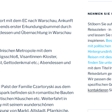
NEHMEN SIE 
 dort mit dem EC nach Warschau, Ankunft
Stöbern Sie au
bends erster Erkundungsbummel durch
Reisezielen - i
ndessen und Übernachtung in Warschau
und lassen Sie 
inspirieren.
Beso
mit politische
lnischen Metropole mit dem
Hintergrundinf
gsschloß, Visantinnen-Kloster,
Reisen mit di
ast, Gettodenkmal etc.; Abendessen und
finden Sie unt
mit dem Titel I
Reisedatum geb
Wir passen die
spezifischen G
Palst der Familie Czartoryski aus dem
kontaktieren
Si
tspark befinden sich romantische Bauten
tischen Häuschen etc. Weiterfahrt in
ny mit seinem wunderschönen
gung von Markt, Altstadt, Pfarrkirche,