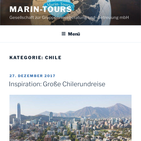
Zum
MARIN-TOURS
Inhalt
Gesellschaft zur Gruppenreiseberatung und -betreuung mbH
springen
Menü
KATEGORIE:
CHILE
VERÖFFENTLICHT
27. DEZEMBER 2017
AM
Inspiration: Große Chilerundreise