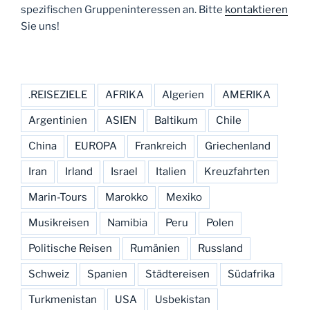
spezifischen Gruppeninteressen an. Bitte
kontaktieren
Sie uns!
.REISEZIELE
AFRIKA
Algerien
AMERIKA
Argentinien
ASIEN
Baltikum
Chile
China
EUROPA
Frankreich
Griechenland
Iran
Irland
Israel
Italien
Kreuzfahrten
Marin-Tours
Marokko
Mexiko
Musikreisen
Namibia
Peru
Polen
Politische Reisen
Rumänien
Russland
Schweiz
Spanien
Städtereisen
Südafrika
Turkmenistan
USA
Usbekistan