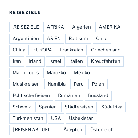
REISEZIELE
.REISEZIELE
AFRIKA
Algerien
AMERIKA
Argentinien
ASIEN
Baltikum
Chile
China
EUROPA
Frankreich
Griechenland
Iran
Irland
Israel
Italien
Kreuzfahrten
Marin-Tours
Marokko
Mexiko
Musikreisen
Namibia
Peru
Polen
Politische Reisen
Rumänien
Russland
Schweiz
Spanien
Städtereisen
Südafrika
Turkmenistan
USA
Usbekistan
| REISEN AKTUELL |
Ägypten
Österreich