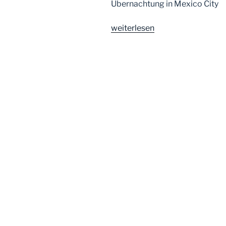
Übernachtung in Mexico City
„Inspiration
weiterlesen
Mexiko“