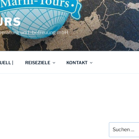
URS
eberatung und -betreuung mbH
UELL |
REISEZIELE
KONTAKT
Suche
nach: