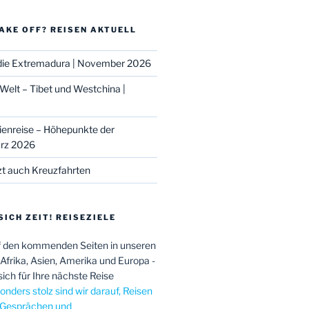
AKE OFF? REISEN AKTUELL
d die Extremadura | November 2026
Welt – Tibet und Westchina |
ienreise – Höhepunkte der
ärz 2026
zt auch Kreuzfahrten
SICH ZEIT! REISEZIELE
f den kommenden Seiten in unseren
n Afrika, Asien, Amerika und Europa -
sich für Ihre nächste Reise
nders stolz sind wir darauf, Reisen
n Gesprächen und