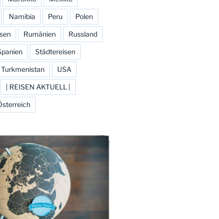
Namibia
Peru
Polen
isen
Rumänien
Russland
Spanien
Städtereisen
Turkmenistan
USA
| REISEN AKTUELL |
Österreich