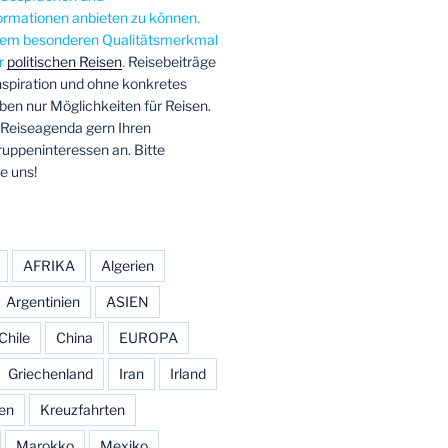
ormationen anbieten zu können.
esem besonderen Qualitätsmerkmal
er
politischen Reisen
.
Reisebeiträge
nspiration und ohne konkretes
en nur Möglichkeiten für Reisen.
 Reiseagenda gern Ihren
ruppeninteressen an. Bitte
e uns!
AFRIKA
Algerien
Argentinien
ASIEN
Chile
China
EUROPA
Griechenland
Iran
Irland
ien
Kreuzfahrten
Marokko
Mexiko