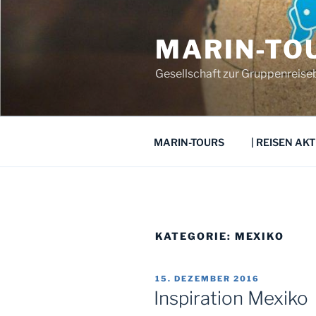
Zum
Inhalt
MARIN-TO
springen
Gesellschaft zur Gruppenreis
MARIN-TOURS
| REISEN AKT
KATEGORIE:
MEXIKO
VERÖFFENTLICHT
15. DEZEMBER 2016
AM
Inspiration Mexiko