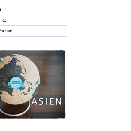
u
xiko
fornien