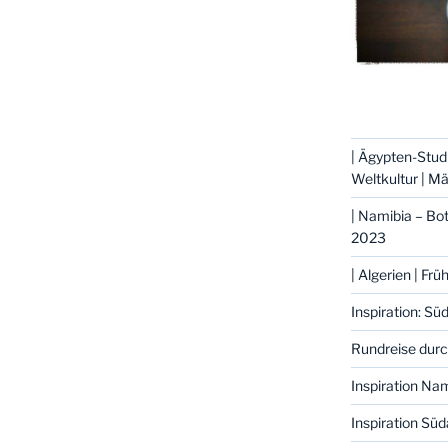
| Ägypten-Stud
Weltkultur | M
| Namibia – B
2023
| Algerien | Fr
Inspiration: S
Rundreise dur
Inspiration Na
Inspiration Süd