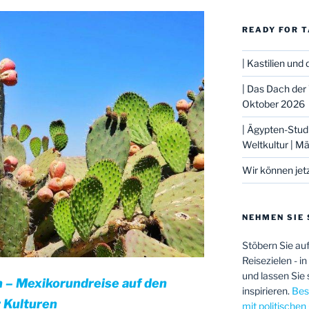
READY FOR T
| Kastilien un
| Das Dach der 
Oktober 2026
| Ägypten-Stud
Weltkultur | M
Wir können jet
NEHMEN SIE 
Stöbern Sie au
Reisezielen - i
und lassen Sie 
n – Mexikorundreise auf den
inspirieren.
Beso
r Kulturen
mit politische