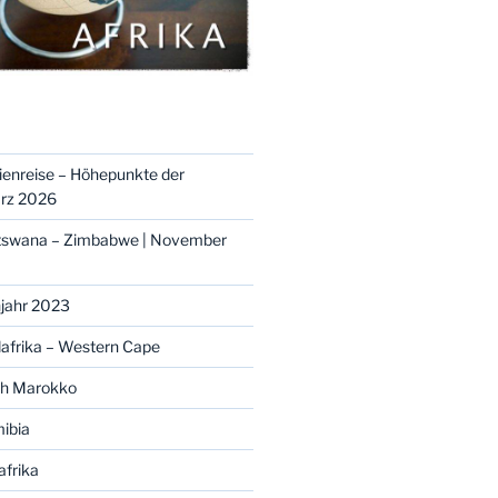
ienreise – Höhepunkte der
ärz 2026
otswana – Zimbabwe | November
ühjahr 2023
üdafrika – Western Cape
ch Marokko
mibia
afrika