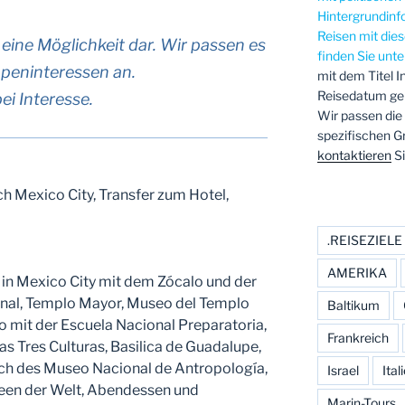
Hintergrundinf
Reisen mit di
eine Möglichkeit dar. Wir passen es
finden Sie unt
ppeninteressen an.
mit dem Titel I
Reisedatum geb
ei Interesse.
Wir passen die
spezifischen G
kontaktieren
Si
h Mexico City, Transfer zum Hotel,
.REISEZIELE
AMERIKA
in Mexico City mit dem Zócalo und der
onal, Templo Mayor, Museo del Templo
Baltikum
 mit der Escuela Nacional Preparatoria,
Frankreich
las Tres Culturas, Basilica de Guadalupe,
h des Museo Nacional de Antropología,
Israel
Ital
een der Welt, Abendessen und
Marin-Tours