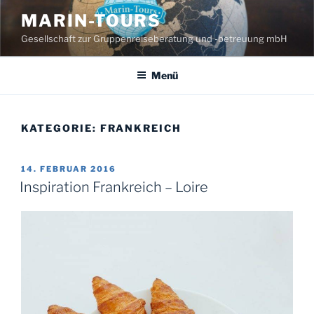
Zum
MARIN-TOURS
Inhalt
Gesellschaft zur Gruppenreiseberatung und -betreuung mbH
springen
Menü
KATEGORIE:
FRANKREICH
VERÖFFENTLICHT
14. FEBRUAR 2016
AM
Inspiration Frankreich – Loire