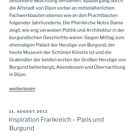
besondere Beachtung verdienen. Spaziergang durch
die Altstadt von Dijon vorbei an mittelalterlichen
Fachwerkbauten ebenso wie an den Prachtbauten
folgender Jahrhunderte. Die Pfarrkirche Notre Dame
zeigt, wie eng verwoben Politik und Architektur in der
burgundischen Geschichte waren. Gegen Mittag zum
ehemaligen Palast der Herzöge von Burgund, der
heute Museum der Schönen Künste ist und die
Grabmäler der beiden ersten der Großen Herzöge von
Burgund beherbergt
,
Abendessen und Übernachtung
in Dijon.
„Inspiration
weiterlesen
Burgund“
VERÖFFENTLICHT
11. AUGUST 2012
AM
Inspiration Frankreich – Paris und
Burgund