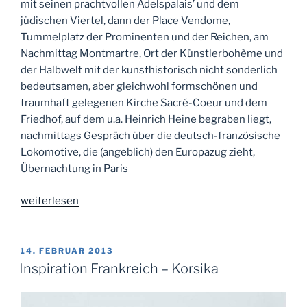
mit seinen prachtvollen Adelspalais’ und dem
jüdischen Viertel, dann der Place Vendome,
Tummelplatz der Prominenten und der Reichen, am
Nachmittag Montmartre, Ort der Künstlerbohème und
der Halbwelt mit der kunsthistorisch nicht sonderlich
bedeutsamen, aber gleichwohl formschönen und
traumhaft gelegenen Kirche Sacré-Coeur und dem
Friedhof, auf dem u.a. Heinrich Heine begraben liegt,
nachmittags Gespräch über die deutsch-französische
Lokomotive, die (angeblich) den Europazug zieht,
Übernachtung in Paris
„Inspiration
weiterlesen
Frankreich
–
Paris
VERÖFFENTLICHT
14. FEBRUAR 2013
AM
und
Inspiration Frankreich – Korsika
Burgund“