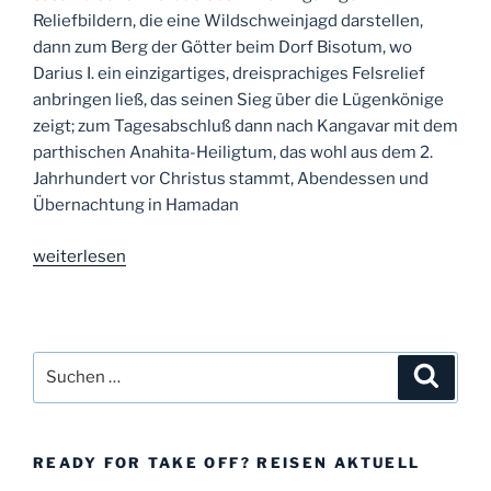
Reliefbildern, die eine Wildschweinjagd darstellen,
dann zum Berg der Götter beim Dorf Bisotum, wo
Darius I. ein einzigartiges, dreisprachiges Felsrelief
anbringen ließ, das seinen Sieg über die Lügenkönige
zeigt; zum Tagesabschluß dann nach Kangavar mit dem
parthischen Anahita-Heiligtum, das wohl aus dem 2.
Jahrhundert vor Christus stammt, Abendessen und
Übernachtung in Hamadan
„Inspiration
weiterlesen
Iran“
Suche
Suche
nach:
READY FOR TAKE OFF? REISEN AKTUELL