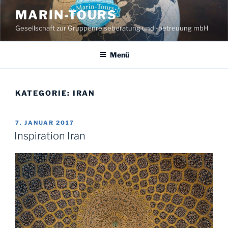
Zum
MARIN-TOURS
Inhalt
Gesellschaft zur Gruppenreiseberatung und -betreuung mbH
springen
Menü
KATEGORIE:
IRAN
VERÖFFENTLICHT
7. JANUAR 2017
AM
Inspiration Iran