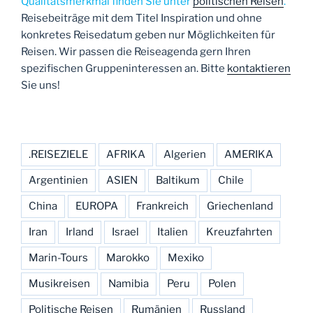
Qualitätsmerkmal finden Sie unter
politischen Reisen
.
Reisebeiträge mit dem Titel Inspiration und ohne
konkretes Reisedatum geben nur Möglichkeiten für
Reisen. Wir passen die Reiseagenda gern Ihren
spezifischen Gruppeninteressen an. Bitte
kontaktieren
Sie uns!
.REISEZIELE
AFRIKA
Algerien
AMERIKA
Argentinien
ASIEN
Baltikum
Chile
China
EUROPA
Frankreich
Griechenland
Iran
Irland
Israel
Italien
Kreuzfahrten
Marin-Tours
Marokko
Mexiko
Musikreisen
Namibia
Peru
Polen
Politische Reisen
Rumänien
Russland