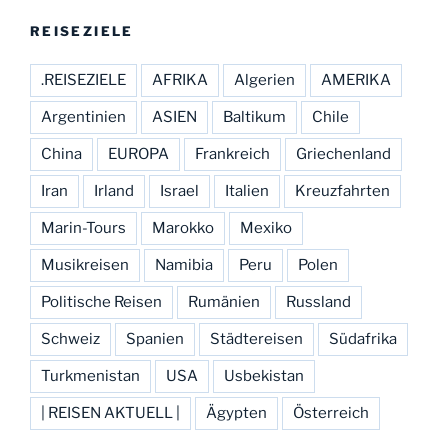
REISEZIELE
.REISEZIELE
AFRIKA
Algerien
AMERIKA
Argentinien
ASIEN
Baltikum
Chile
China
EUROPA
Frankreich
Griechenland
Iran
Irland
Israel
Italien
Kreuzfahrten
Marin-Tours
Marokko
Mexiko
Musikreisen
Namibia
Peru
Polen
Politische Reisen
Rumänien
Russland
Schweiz
Spanien
Städtereisen
Südafrika
Turkmenistan
USA
Usbekistan
| REISEN AKTUELL |
Ägypten
Österreich