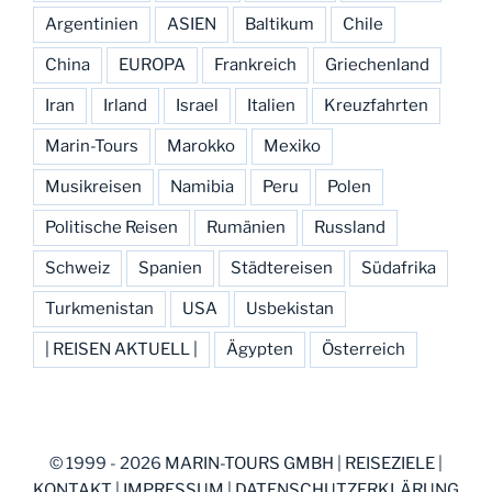
Argentinien
ASIEN
Baltikum
Chile
China
EUROPA
Frankreich
Griechenland
Iran
Irland
Israel
Italien
Kreuzfahrten
Marin-Tours
Marokko
Mexiko
Musikreisen
Namibia
Peru
Polen
Politische Reisen
Rumänien
Russland
Schweiz
Spanien
Städtereisen
Südafrika
Turkmenistan
USA
Usbekistan
| REISEN AKTUELL |
Ägypten
Österreich
© 1999 - 2026
MARIN-TOURS GMBH
|
REISEZIELE
|
KONTAKT
|
IMPRESSUM
|
DATENSCHUTZERKLÄRUNG