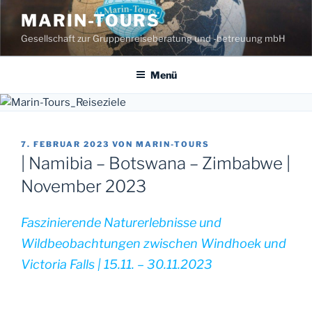
Zum
MARIN-TOURS
Inhalt
Gesellschaft zur Gruppenreiseberatung und -betreuung mbH
springen
Menü
VERÖFFENTLICHT
7. FEBRUAR 2023
VON
MARIN-TOURS
AM
| Namibia – Botswana – Zimbabwe |
November 2023
Faszinierende Naturerlebnisse und
Wildbeobachtungen zwischen Windhoek und
Victoria Falls | 15.11. – 30.11.2023