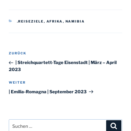
KATEGORIEN
.REISEZIELE
,
AFRIKA
,
NAMIBIA
Beitragsnavigation
Vorheriger
ZURÜCK
Beitrag
| Streichquartett-Tage Eisenstadt | März – April
2023
Nächster
WEITER
Beitrag
| Emilia-Romagna | September 2023
Suche
Suche
nach: