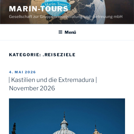
Zum
MARIN-TOURS
Inhalt
Gesellschaft zur Gruppenreiseberatung und -betreuung mbH
springen
Menü
KATEGORIE:
.REISEZIELE
VERÖFFENTLICHT
4. MAI 2026
AM
| Kastilien und die Extremadura |
November 2026