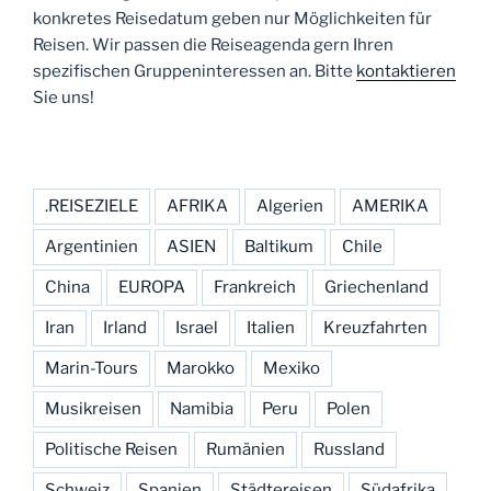
konkretes Reisedatum geben nur Möglichkeiten für
Reisen. Wir passen die Reiseagenda gern Ihren
spezifischen Gruppeninteressen an. Bitte
kontaktieren
Sie uns!
.REISEZIELE
AFRIKA
Algerien
AMERIKA
Argentinien
ASIEN
Baltikum
Chile
China
EUROPA
Frankreich
Griechenland
Iran
Irland
Israel
Italien
Kreuzfahrten
Marin-Tours
Marokko
Mexiko
Musikreisen
Namibia
Peru
Polen
Politische Reisen
Rumänien
Russland
Schweiz
Spanien
Städtereisen
Südafrika