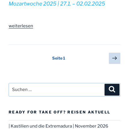
Mozartwoche 2025 | 27.1. – 02.02.2025
„|
weiterlesen
Mozartwoche
Salzburg
|
Anfang
Seitennummerierung
Näch
Seite
1
2025“
Seit
der
Beiträge
Suche
Suche
nach:
READY FOR TAKE OFF? REISEN AKTUELL
| Kastilien und die Extremadura | November 2026