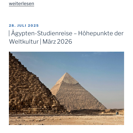
„|
weiterlesen
Das
Dach
der
VERÖFFENTLICHT
28. JULI 2025
AM
Welt
| Ägypten-Studienreise – Höhepunkte der
–
Weltkultur | März 2026
Tibet
und
Westchina
|
Oktober
2026“