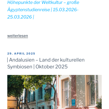
Höhepunkte der Weltkultur – große
Ägyptenstudienreise | 15.03.2026-
25.03.2026 |
„|
weiterlesen
Ägypten-
Studienreise
–
VERÖFFENTLICHT
29. APRIL 2025
AM
Höhepunkte
| Andalusien – Land der kulturellen
der
Symbiosen | Oktober 2025
Weltkultur
|
März
2026“