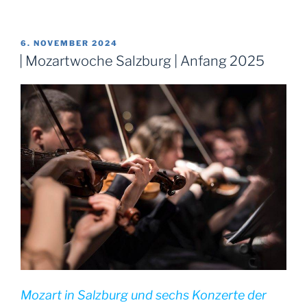
Das
Reich
der
VERÖFFENTLICHT
6. NOVEMBER 2024
AM
Mitte
| Mozartwoche Salzburg | Anfang 2025
–
Große
Chinarundreise
|
April
2025“
Mozart in Salzburg und sechs Konzerte der