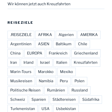
Wir können jetzt auch Kreuzfahrten
REISEZIELE
.REISEZIELE
AFRIKA
Algerien
AMERIKA
Argentinien
ASIEN
Baltikum
Chile
China
EUROPA
Frankreich
Griechenland
Iran
Irland
Israel
Italien
Kreuzfahrten
Marin-Tours
Marokko
Mexiko
Musikreisen
Namibia
Peru
Polen
Politische Reisen
Rumänien
Russland
Schweiz
Spanien
Städtereisen
Südafrika
Turkmenistan
USA
Usbekistan