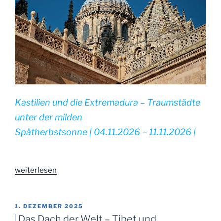
Kastilien und die Extremadura – Traumstädte
unter der milden
Spätherbstsonne | 04.11.2026 – 11.11.2026 |
„|
weiterlesen
Kastilien
und
die
VERÖFFENTLICHT
1. DEZEMBER 2025
AM
Extremadura
| Das Dach der Welt – Tibet und