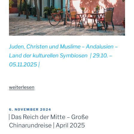
Juden, Christen und Muslime – Andalusien –
Land der kulturellen Symbiosen | 29.10. –
05.11.2025 |
„|
weiterlesen
Andalusien
–
Land
VERÖFFENTLICHT
6. NOVEMBER 2024
AM
der
| Das Reich der Mitte – Große
kulturellen
Chinarundreise | April 2025
Symbiosen