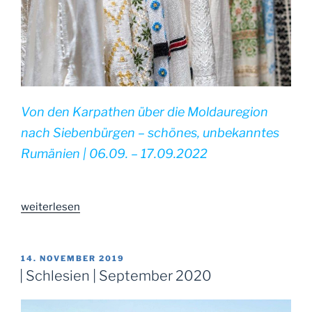
Von den Karpathen über die Moldauregion
nach Siebenbürgen – schönes, unbekanntes
Rumänien | 06.09. – 17.09.2022
„|
weiterlesen
Rumänien
|
September
VERÖFFENTLICHT
14. NOVEMBER 2019
AM
2022“
| Schlesien | September 2020