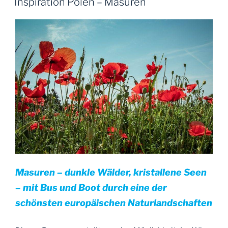
Inspiration Polen – Masuren
Litauen
&
Maurische
Seen“
Masuren – dunkle Wälder, kristallene Seen
– mit Bus und Boot durch eine der
schönsten europäischen Naturlandschaften