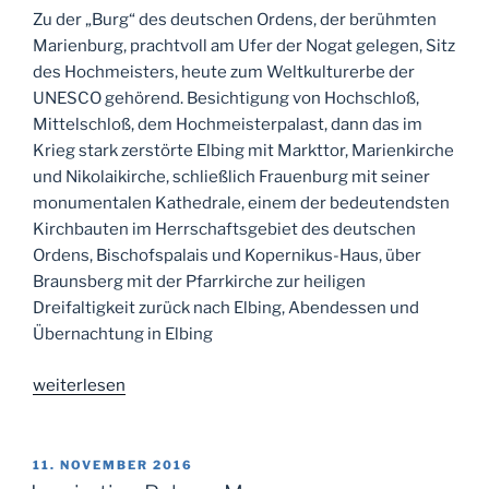
Zu der „Burg“ des deutschen Ordens, der berühmten
Marienburg, prachtvoll am Ufer der Nogat gelegen, Sitz
des Hochmeisters, heute zum Weltkulturerbe der
UNESCO gehörend. Besichtigung von Hochschloß,
Mittelschloß, dem Hochmeisterpalast, dann das im
Krieg stark zerstörte Elbing mit Markttor, Marienkirche
und Nikolaikirche, schließlich Frauenburg mit seiner
monumentalen Kathedrale, einem der bedeutendsten
Kirchbauten im Herrschaftsgebiet des deutschen
Ordens, Bischofspalais und Kopernikus-Haus, über
Braunsberg mit der Pfarrkirche zur heiligen
Dreifaltigkeit zurück nach Elbing, Abendessen und
Übernachtung in Elbing
„Inspiration:
weiterlesen
Ostpreußen,
Westpreußen,
Kurische
VERÖFFENTLICHT
11. NOVEMBER 2016
AM
Nehrung,