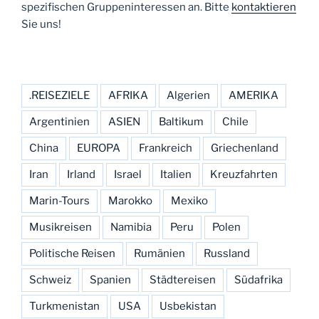
spezifischen Gruppeninteressen an. Bitte
kontaktieren
Sie uns!
.REISEZIELE
AFRIKA
Algerien
AMERIKA
Argentinien
ASIEN
Baltikum
Chile
China
EUROPA
Frankreich
Griechenland
Iran
Irland
Israel
Italien
Kreuzfahrten
Marin-Tours
Marokko
Mexiko
Musikreisen
Namibia
Peru
Polen
Politische Reisen
Rumänien
Russland
Schweiz
Spanien
Städtereisen
Südafrika
Turkmenistan
USA
Usbekistan