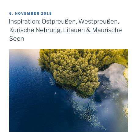
|
September
VERÖFFENTLICHT
6. NOVEMBER 2018
AM
2020“
Inspiration: Ostpreußen, Westpreußen,
Kurische Nehrung, Litauen & Maurische
Seen