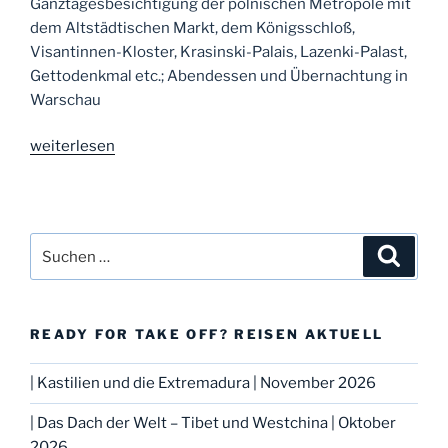
Ganztagesbesichtigung der polnischen Metropole mit
dem Altstädtischen Markt, dem Königsschloß,
Visantinnen-Kloster, Krasinski-Palais, Lazenki-Palast,
Gettodenkmal etc.; Abendessen und Übernachtung in
Warschau
„Inspiration
weiterlesen
Polen
–
Südostpolen“
Suche
Suche
nach:
READY FOR TAKE OFF? REISEN AKTUELL
| Kastilien und die Extremadura | November 2026
| Das Dach der Welt – Tibet und Westchina | Oktober
2026