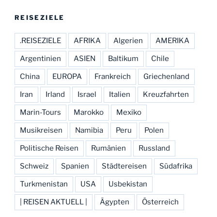
REISEZIELE
.REISEZIELE
AFRIKA
Algerien
AMERIKA
Argentinien
ASIEN
Baltikum
Chile
China
EUROPA
Frankreich
Griechenland
Iran
Irland
Israel
Italien
Kreuzfahrten
Marin-Tours
Marokko
Mexiko
Musikreisen
Namibia
Peru
Polen
Politische Reisen
Rumänien
Russland
Schweiz
Spanien
Städtereisen
Südafrika
Turkmenistan
USA
Usbekistan
| REISEN AKTUELL |
Ägypten
Österreich