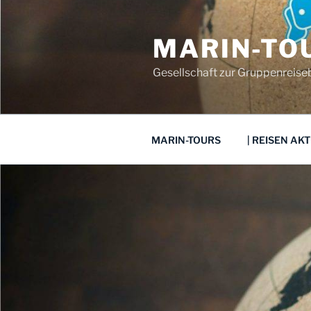
Zum
Inhalt
MARIN-TO
springen
Gesellschaft zur Gruppenreis
MARIN-TOURS
| REISEN AKT