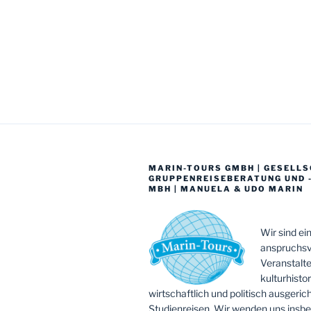
MARIN-TOURS GMBH | GESELL
GRUPPENREISEBERATUNG UND 
MBH | MANUELA & UDO MARIN
Wir sind ei
anspruchsv
Veranstalte
kulturhistor
wirtschaftlich und politisch ausgeric
Studienreisen. Wir wenden uns insb