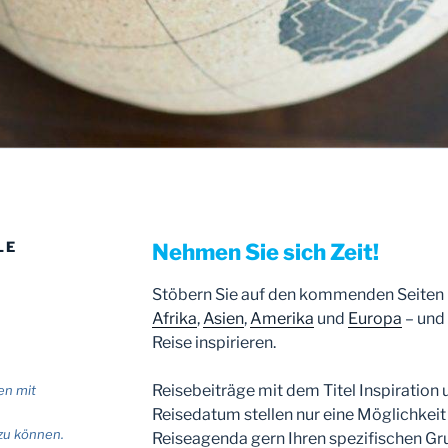
LE
Nehmen Sie sich Zeit!
Stöbern Sie auf den kommenden Seiten 
Afrika
,
Asien
,
Amerika
und
Europa
– und 
Reise inspirieren.
Reisebeiträge mit dem Titel Inspiration
en mit
Reisedatum stellen nur eine Möglichkeit 
zu können.
Reiseagenda gern Ihren spezifischen Gr