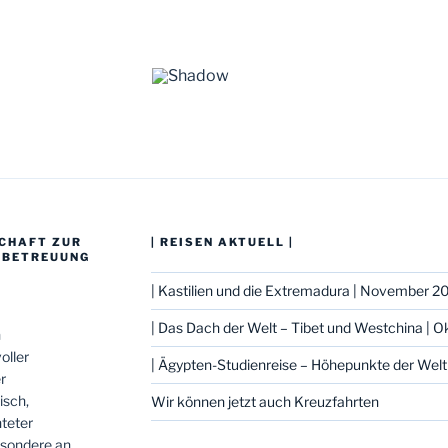
SCHAFT ZUR
| REISEN AKTUELL |
-BETREUUNG
| Kastilien und die Extremadura | November 2
| Das Dach der Welt – Tibet und Westchina | 
n
oller
| Ägypten-Studienreise – Höhepunkte der Welt
r
isch,
Wir können jetzt auch Kreuzfahrten
hteter
esondere an