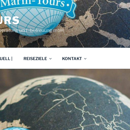
URS
eberatung und -betreuung mbH
UELL |
REISEZIELE
KONTAKT